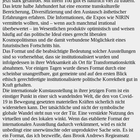
jetzt stark gefährdet. Mit ihrem Tod gibt es natürlich viel zu trauern.
Das letzte halbe Jahrhundert hat eine enorme transkulturelle
Bereicherung, Diversifizierung und den Austausch ästhetischer
Erfahrungen erfahren. Die Informationen, die Expos wie NIRIN
vermitteln wollten, sind – wenn auch manchmal irrational
überbewertet – im Wesentlichen produktiv optimistisch und weisen
häufig auf das politische Ideal eines gerecht liberalen
Kosmopolitismus und die damit verbundene Möglichkeit eines
futuristischen Fortschritts hin.
Das Format und die beabsichtigte Bedeutung solcher Ausstellungen
sind so vorhersehbar, dass sie institutionalisiert wurden und
infolgedessen in ihrer Wirksamkeit als Ort für Transformationskritik
abnahmen. Vor einigen Tagen wurde dieses Format durch eine
scheinbar unangreifbare, gut gemeinte und auf den ersten Blick
ethisch gerechtfertigte institutionalisierte politische Korrektheit gut in
Kraft gehalten.
Die internationale Kunstausstellung in ihrer jetzigen Form ist ein
einstiger Punkt in einer sich wandelnden Welt, die den von Covid-
19 in Bewegung gesetzten materiellen Kräften sicherlich nicht
widerstehen kann. Der tatsächliche und nicht der symbolische
globale Wandel steht nun vor der Tür. Eine verstärkte Nutzung des
virtuellen und des lokalen winkt. Wenn das etablierte Format der
internationalen Ausstellung dadurch verkümmert, wird es nicht
unbedingt eine unerwünschte oder unproduktive Sache sein. Es ist
ein Format, das ich bezweifle, dass Brook Andrews Regieansatz