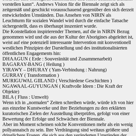
vorstellen kann“. Andrews Vision für die Biennale zeigt sich als
zeitgemäß und geschickt vorausschauend gegenüber den sich derzeit
entwickelnden Umständen. Das Ansehen von NIRIN als
Leuchtturm für sozialen Wandel wird durch die einfache Tatsache
sichergestellt, dass es überhaupt inszeniert wurde.
Die Konstellation inspirierender Themen, auf die in NIRIN Bezug
genommen wird und die aus der Kultur der Aborigines abgeleitet ist,
weist auf eine potenziell interessante Intervention mit konventionell
westlichen Prinzipien der Darstellung und des institutionalisierten
öffentlichen Engagements hin:
DHAAGUN ( Erde : Souveränität und Zusammenarbeit)
BAGARAY-BANG ( Heilung )
YIRAWY – DHURAY ( Yam-Verbindung : Nahrung)
GURRAY ( Transformation )
MURIGUWAL GIILAND ( Verschiedene Geschichten )
NGAWAAL-GUYUNGAN ( Kraftvolle Ideen : Die Kraft der
Objekte)
BILA ( Fluss : Umwelt)
Wenn ich in „normalen“ Zeiten schreiben würde, würde ich von hier
aus einzelne Kunstwerke und ihre Beziehungen zu den erklärten
kuratorischen Zielen der Ausstellung überprüfen, gefolgt von einer
Bewertung der Erfolge und Schwächen der Biennale.
Aber im Moment scheinen solche Konventionen mehr als ein wenig
pollyannaisch zu sein. Ihre Verdrängung sind weitaus größere und
dringlichere Fragen, die sich aus den veränderten Umständen der