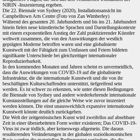
NIRIN -Inszenierung ergeben.
Die 22. Biennale von Sydney (2020), Installationsansicht im
Campbelltown Arts Centre (Foto von Zan Wimberley)
Während des gesamten 20. Jahrhunderts und bis ins 21. Jahrhundert
hinein fielen neue künstlerische Sprachen und Darstellungskontexte
mit einem exponentiellen Anstieg der Zahl praktizierender Künstler
weltweit zusammen, die von den Auswirkungen der westlich
geprägten Moderne betroffen waren und eine globalisierte
Kunstwelt mit der Fähigkeit zum Umfassen und Feiern bildeten
signifikante Unterschiede bei gleichzeitiger internationaler
Reproduzierbarkeit.
In den kommenden Monaten und Jahren scheint es unvermeidlich,
dass die Auswirkungen von COVID-19 auf die globalisierte
Infrastruktur, die die internationale Kunstwelt und die von ihr
beschäftigten Kulturschaffenden unterstützt, tiefgreifend sein
werden. Es ist schwer zu erkennen, wie unter diesen Bedingungen
die Biennale von Sydney und andere wiederkehrende internationale
Kunstausstellungen auf die gleiche Weise wie zuvor inszeniert
werden können. Die einst unausweichlich expansive internationale
Kunstwelt könnte deutlich zurückgehen.
Die Welt der zeitgenössischen Kunst wird zweifellos auf absehbare
Zeit in einer überarbeiteten Form weiter existieren; Das COVID-19-
Virus ist zwar tödlich, aber keineswegs allgemein. Die daraus
resultierenden Veränderungen in der globalen sozioökonomischen
Basis werden die materiellen Bedingungen verändern, die die