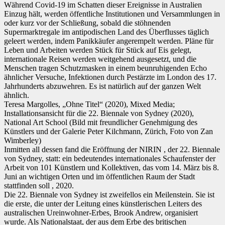
Während Covid-19 im Schatten dieser Ereignisse in Australien
Einzug hält, werden öffentliche Institutionen und Versammlungen in
oder kurz vor der Schließung, sobald die stöhnenden
Supermarktregale im antipodischen Land des Überflusses täglich
geleert werden, indem Panikkäufer angerempelt werden. Pläne für
Leben und Arbeiten werden Stück für Stück auf Eis gelegt,
internationale Reisen werden weitgehend ausgesetzt, und die
Menschen tragen Schutzmasken in einem beunruhigenden Echo
ähnlicher Versuche, Infektionen durch Pestärzte im London des 17.
Jahrhunderts abzuwehren. Es ist natürlich auf der ganzen Welt
ähnlich.
Teresa Margolles, „Ohne Titel“ (2020), Mixed Media;
Installationsansicht für die 22. Biennale von Sydney (2020),
National Art School (Bild mit freundlicher Genehmigung des
Künstlers und der Galerie Peter Kilchmann, Zürich, Foto von Zan
Wimberley)
Inmitten all dessen fand die Eröffnung der NIRIN , der 22. Biennale
von Sydney, statt: ein bedeutendes internationales Schaufenster der
Arbeit von 101 Künstlern und Kollektiven, das vom 14. März bis 8.
Juni an wichtigen Orten und im öffentlichen Raum der Stadt
stattfinden soll , 2020.
Die 22. Biennale von Sydney ist zweifellos ein Meilenstein. Sie ist
die erste, die unter der Leitung eines künstlerischen Leiters des
australischen Ureinwohner-Erbes, Brook Andrew, organisiert
wurde. Als Nationalstaat, der aus dem Erbe des britischen