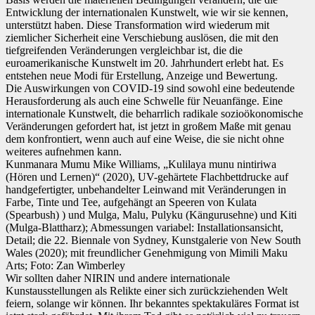
Entwicklung der internationalen Kunstwelt, wie wir sie kennen,
unterstützt haben. Diese Transformation wird wiederum mit
ziemlicher Sicherheit eine Verschiebung auslösen, die mit den
tiefgreifenden Veränderungen vergleichbar ist, die die
euroamerikanische Kunstwelt im 20. Jahrhundert erlebt hat. Es
entstehen neue Modi für Erstellung, Anzeige und Bewertung.
Die Auswirkungen von COVID-19 sind sowohl eine bedeutende
Herausforderung als auch eine Schwelle für Neuanfänge. Eine
internationale Kunstwelt, die beharrlich radikale sozioökonomische
Veränderungen gefordert hat, ist jetzt in großem Maße mit genau
dem konfrontiert, wenn auch auf eine Weise, die sie nicht ohne
weiteres aufnehmen kann.
Kunmanara Mumu Mike Williams, „Kulilaya munu nintiriwa
(Hören und Lernen)“ (2020), UV-gehärtete Flachbettdrucke auf
handgefertigter, unbehandelter Leinwand mit Veränderungen in
Farbe, Tinte und Tee, aufgehängt an Speeren von Kulata
(Spearbush) ) und Mulga, Malu, Pulyku (Kängurusehne) und Kiti
(Mulga-Blattharz); Abmessungen variabel: Installationsansicht,
Detail; die 22. Biennale von Sydney, Kunstgalerie von New South
Wales (2020); mit freundlicher Genehmigung von Mimili Maku
Arts; Foto: Zan Wimberley
Wir sollten daher NIRIN und andere internationale
Kunstausstellungen als Relikte einer sich zurückziehenden Welt
feiern, solange wir können. Ihr bekanntes spektakuläres Format ist