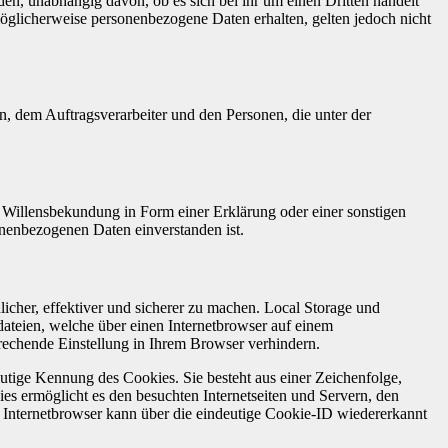
den, unabhängig davon, ob es sich bei ihr um einen Dritten handelt
glicherweise personenbezogene Daten erhalten, gelten jedoch nicht
en, dem Auftragsverarbeiter und den Personen, die unter der
ne Willensbekundung in Form einer Erklärung oder einer sonstigen
sonenbezogenen Daten einverstanden ist.
icher, effektiver und sicherer zu machen. Local Storage und
ateien, welche über einen Internetbrowser auf einem
echende Einstellung in Ihrem Browser verhindern.
utige Kennung des Cookies. Sie besteht aus einer Zeichenfolge,
s ermöglicht es den besuchten Internetseiten und Servern, den
r Internetbrowser kann über die eindeutige Cookie-ID wiedererkannt