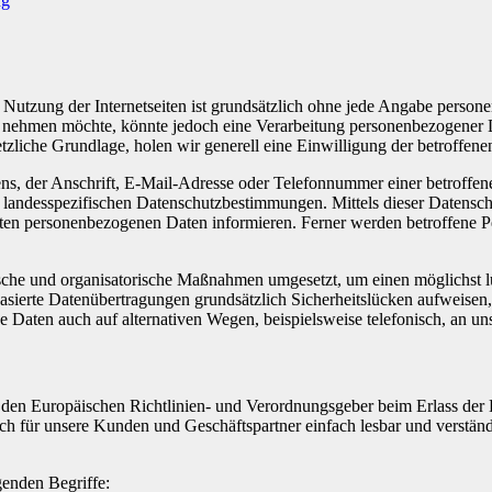
ng
 Nutzung der Internetseiten ist grundsätzlich ohne jede Angabe perso
h nehmen möchte, könnte jedoch eine Verarbeitung personenbezogener D
etzliche Grundlage, holen wir generell eine Einwilligung der betroffene
, der Anschrift, E-Mail-Adresse oder Telefonnummer einer betroffenen
andesspezifischen Datenschutzbestimmungen. Mittels dieser Datenschu
n personenbezogenen Daten informieren. Ferner werden betroffene Per
ische und organisatorische Maßnahmen umgesetzt, um einen möglichst lüc
ierte Datenübertragungen grundsätzlich Sicherheitslücken aufweisen, 
e Daten auch auf alternativen Wegen, beispielsweise telefonisch, an uns
rch den Europäischen Richtlinien- und Verordnungsgeber beim Erlass
uch für unsere Kunden und Geschäftspartner einfach lesbar und verstän
genden Begriffe: