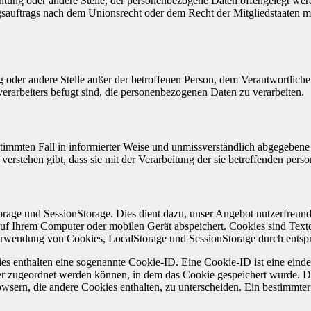
ichtung oder andere Stelle, der personenbezogene Daten offengelegt wer
auftrags nach dem Unionsrecht oder dem Recht der Mitgliedstaaten mö
tung oder andere Stelle außer der betroffenen Person, dem Verantwortlich
erarbeiters befugt sind, die personenbezogenen Daten zu verarbeiten.
bestimmten Fall in informierter Weise und unmissverständlich abgegebe
verstehen gibt, dass sie mit der Verarbeitung der sie betreffenden per
rage und SessionStorage. Dies dient dazu, unser Angebot nutzerfreundl
auf Ihrem Computer oder mobilen Gerät abspeichert. Cookies sind Textd
rwendung von Cookies, LocalStorage und SessionStorage durch entspr
es enthalten eine sogenannte Cookie-ID. Eine Cookie-ID ist eine einde
r zugeordnet werden können, in dem das Cookie gespeichert wurde. Die
owsern, die andere Cookies enthalten, zu unterscheiden. Ein bestimmte