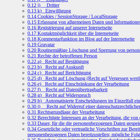
0.12
j) Dritter
0.13
k) Einwilligung
0.14
Cookies / SessionStorage / LocalStorage
0.15
Erfassung von allgemeinen Daten und Informatione
0.16
Registrierung auf unserer Internetseite
0.17
Kontaktmöglichkeit über die Internetseite
0.18
Kommentarfunktion im Blog auf der Internetseite
0.19
Gravatar
0.20
Routinemäßige Löschung und Sperrung von perso
0.21
Rechte der betroffenen Person
0.22
a) Recht auf Bestätigung
0.23
b) Recht auf Auskunft
0.24
c) Recht auf Berichtigung
0.25
d) Recht auf Löschung (Recht auf Vergessen werd
0.26
e) Recht auf Einschränkung der Verarbeitung
0.27
f) Recht auf Datenübertragbarkeit
0.28
g) Recht auf Widerspruch
0.29
h) Automatisierte Entscheidungen im Einzelfall eins
0.30
i) Recht auf Widerruf einer datenschutzrechtliche
0.31
Rechtsgrundlage der Verarbeitung
0.32
Berechtigte Interessen an der Verarbeitung, die von
0.33
Dauer, für die die personenbezogenen Daten gespei
0.34
Gesetzliche oder vertragliche Vorschriften zur Berei
personenbezogenen Daten bereitzustellen; mögliche Folge