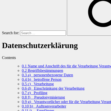
Search for:
Datenschutzerklärung
Contents
0.1
Name und Anschrift des für die Verarbeitung Verantw
0.2
Begriffsbestimmungen
0.3
a) personenbezogene Daten
0.4
b) betroffene Person
0.5
c) Verarbeitung
0.6
d) Einschränkung der Verarbeitung
0.7
e) Profiling
0.8
f) Pseudonymisierung
0.9
g) Verantwortlicher oder für die Verarbeitung Verant
0.10
h) Auftragsverarbeiter
0.11
i) Empfänger