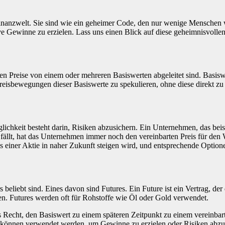
anzwelt. Sie sind wie ein geheimer Code, den nur wenige Menschen wir
e Gewinne zu erzielen. Lass uns einen Blick auf diese geheimnisvollen
en Preise von einem oder mehreren Basiswerten abgeleitet sind. Basis
Preisbewegungen dieser Basiswerte zu spekulieren, ohne diese direkt zu 
lichkeit besteht darin, Risiken abzusichern. Ein Unternehmen, das be
fällt, hat das Unternehmen immer noch den vereinbarten Preis für den W
 einer Aktie in naher Zukunft steigen wird, und entsprechende Optionen 
beliebt sind. Eines davon sind Futures. Ein Future ist ein Vertrag, de
en. Futures werden oft für Rohstoffe wie Öl oder Gold verwendet.
 Recht, den Basiswert zu einem späteren Zeitpunkt zu einem vereinbarte
n können verwendet werden, um Gewinne zu erzielen oder Risiken abzu