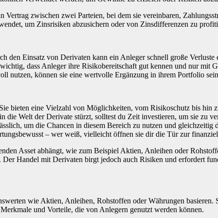
ein Vertrag zwischen zwei Parteien, bei dem sie vereinbaren, Zahlungs
det, um Zinsrisiken abzusichern oder von Zinsdifferenzen zu profiti
h den Einsatz von Derivaten kann ein Anleger schnell große Verluste e
ichtig, dass Anleger ihre Risikobereitschaft gut kennen und nur mit Ge
oll nutzen, können sie eine wertvolle Ergänzung in ihrem Portfolio sein
 Sie bieten eine Vielzahl von Möglichkeiten, vom Risikoschutz bis hin 
n die Welt der Derivate stürzt, solltest du Zeit investieren, um sie zu
ässlich, um die Chancen in diesem Bereich zu nutzen und gleichzeitig di
tungsbewusst – wer weiß, vielleicht öffnen sie dir die Tür zur finanziel
nden Asset abhängt, wie zum Beispiel Aktien, Anleihen oder Rohstoff
Der Handel mit Derivaten birgt jedoch auch Risiken und erfordert fun
swerten wie Aktien, Anleihen, Rohstoffen oder Währungen basieren. S
en Merkmale und Vorteile, die von Anlegern genutzt werden können.