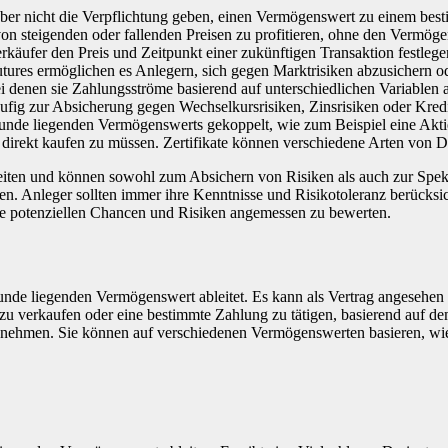
aber nicht die Verpflichtung geben, einen Vermögenswert zu einem best
on steigenden oder fallenden Preisen zu profitieren, ohne den Vermöge
rkäufer den Preis und Zeitpunkt einer zukünftigen Transaktion festlege
tures ermöglichen es Anlegern, sich gegen Marktrisiken abzusichern o
 denen sie Zahlungsströme basierend auf unterschiedlichen Variablen
fig zur Absicherung gegen Wechselkursrisiken, Zinsrisiken oder Kredit
zugrunde liegenden Vermögenswerts gekoppelt, wie zum Beispiel eine Akt
direkt kaufen zu müssen. Zertifikate können verschiedene Arten von 
keiten und können sowohl zum Absichern von Risiken als auch zur Speku
n. Anleger sollten immer ihre Kenntnisse und Risikotoleranz berücksich
die potenziellen Chancen und Risiken angemessen zu bewerten.
runde liegenden Vermögenswert ableitet. Es kann als Vertrag angesehen
u verkaufen oder eine bestimmte Zahlung zu tätigen, basierend auf d
zunehmen. Sie können auf verschiedenen Vermögenswerten basieren, wi