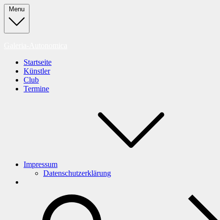
Skip
Menu
to
content
Galeria-Autonomica
Startseite
Künstler
Club
Termine
Impressum
Datenschutzerklärung
search