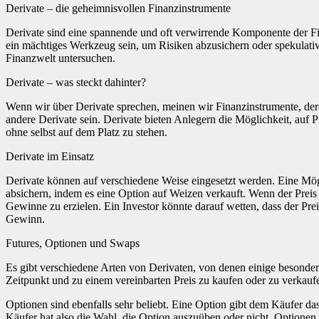
Derivate – die geheimnisvollen Finanzinstrumente
Derivate sind eine spannende und oft verwirrende Komponente der Fin
ein mächtiges Werkzeug sein, um Risiken abzusichern oder spekulativ
Finanzwelt untersuchen.
Derivate – was steckt dahinter?
Wenn wir über Derivate sprechen, meinen wir Finanzinstrumente, der
andere Derivate sein. Derivate bieten Anlegern die Möglichkeit, auf 
ohne selbst auf dem Platz zu stehen.
Derivate im Einsatz
Derivate können auf verschiedene Weise eingesetzt werden. Eine Mög
absichern, indem es eine Option auf Weizen verkauft. Wenn der Preis 
Gewinne zu erzielen. Ein Investor könnte darauf wetten, dass der Preis
Gewinn.
Futures, Optionen und Swaps
Es gibt verschiedene Arten von Derivaten, von denen einige besonders 
Zeitpunkt und zu einem vereinbarten Preis zu kaufen oder zu verkauf
Optionen sind ebenfalls sehr beliebt. Eine Option gibt dem Käufer das
Käufer hat also die Wahl, die Option auszuüben oder nicht. Optione