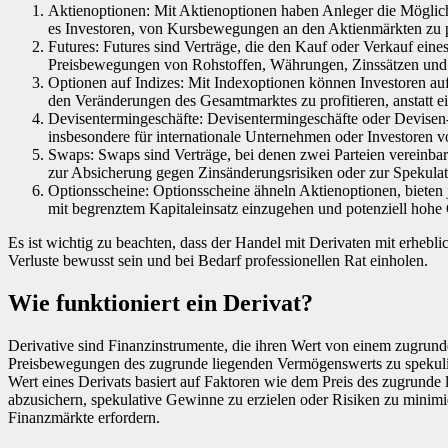
Aktienoptionen: Mit Aktienoptionen haben Anleger die Möglichk
es Investoren, von Kursbewegungen an den Aktienmärkten zu pr
Futures: Futures sind Verträge, die den Kauf oder Verkauf eine
Preisbewegungen von Rohstoffen, Währungen, Zinssätzen und
Optionen auf Indizes: Mit Indexoptionen können Investoren au
den Veränderungen des Gesamtmarktes zu profitieren, anstatt e
Devisentermingeschäfte: Devisentermingeschäfte oder Devise
insbesondere für internationale Unternehmen oder Investoren vo
Swaps: Swaps sind Verträge, bei denen zwei Parteien vereinba
zur Absicherung gegen Zinsänderungsrisiken oder zur Spekul
Optionsscheine: Optionsscheine ähneln Aktienoptionen, bieten 
mit begrenztem Kapitaleinsatz einzugehen und potenziell hohe
Es ist wichtig zu beachten, dass der Handel mit Derivaten mit erhebli
Verluste bewusst sein und bei Bedarf professionellen Rat einholen.
Wie funktioniert ein Derivat?
Derivative sind Finanzinstrumente, die ihren Wert von einem zugrun
Preisbewegungen des zugrunde liegenden Vermögenswerts zu spekuliere
Wert eines Derivats basiert auf Faktoren wie dem Preis des zugrunde
abzusichern, spekulative Gewinne zu erzielen oder Risiken zu minimi
Finanzmärkte erfordern.