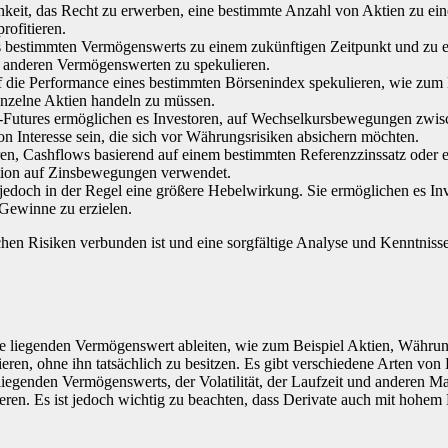
eit, das Recht zu erwerben, eine bestimmte Anzahl von Aktien zu eine
ofitieren.
s bestimmten Vermögenswerts zu einem zukünftigen Zeitpunkt und zu ein
 anderen Vermögenswerten zu spekulieren.
f die Performance eines bestimmten Börsenindex spekulieren, wie zum 
inzelne Aktien handeln zu müssen.
n-Futures ermöglichen es Investoren, auf Wechselkursbewegungen zwis
n Interesse sein, die sich vor Währungsrisiken absichern möchten.
ren, Cashflows basierend auf einem bestimmten Referenzzinssatz oder e
ation auf Zinsbewegungen verwendet.
jedoch in der Regel eine größere Hebelwirkung. Sie ermöglichen es In
 Gewinne zu erzielen.
chen Risiken verbunden ist und eine sorgfältige Analyse und Kenntnisse 
de liegenden Vermögenswert ableiten, wie zum Beispiel Aktien, Währun
n, ohne ihn tatsächlich zu besitzen. Es gibt verschiedene Arten von D
 liegenden Vermögenswerts, der Volatilität, der Laufzeit und anderen 
eren. Es ist jedoch wichtig zu beachten, dass Derivate auch mit hohem