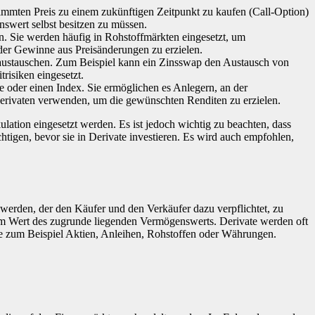
immten Preis zu einem zukünftigen Zeitpunkt zu kaufen (Call-Option)
nswert selbst besitzen zu müssen.
n. Sie werden häufig in Rohstoffmärkten eingesetzt, um
der Gewinne aus Preisänderungen zu erzielen.
 austauschen. Zum Beispiel kann ein Zinsswap den Austausch von
risiken eingesetzt.
ie oder einen Index. Sie ermöglichen es Anlegern, an der
Derivaten verwenden, um die gewünschten Renditen zu erzielen.
lation eingesetzt werden. Es ist jedoch wichtig zu beachten, dass
tigen, bevor sie in Derivate investieren. Es wird auch empfohlen,
 werden, der den Käufer und den Verkäufer dazu verpflichtet, zu
em Wert des zugrunde liegenden Vermögenswerts. Derivate werden oft
e zum Beispiel Aktien, Anleihen, Rohstoffen oder Währungen.