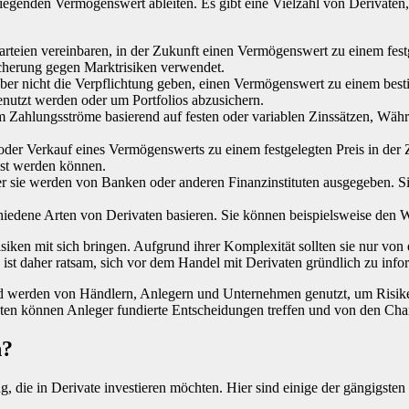
 liegenden Vermögenswert ableiten. Es gibt eine Vielzahl von Derivat
 Parteien vereinbaren, in der Zukunft einen Vermögenswert zu einem fe
sicherung gegen Marktrisiken verwendet.
aber nicht die Verpflichtung geben, einen Vermögenswert zu einem bes
nutzt werden oder um Portfolios abzusichern.
Zahlungsströme basierend auf festen oder variablen Zinssätzen, Währ
oder Verkauf eines Vermögenswerts zu einem festgelegten Preis in der 
sst werden können.
er sie werden von Banken oder anderen Finanzinstituten ausgegeben. S
erschiedene Arten von Derivaten basieren. Sie können beispielsweise den
isiken mit sich bringen. Aufgrund ihrer Komplexität sollten sie nur v
 ist daher ratsam, sich vor dem Handel mit Derivaten gründlich zu info
 und werden von Händlern, Anlegern und Unternehmen genutzt, um Risik
ten können Anleger fundierte Entscheidungen treffen und von den Chanc
n?
, die in Derivate investieren möchten. Hier sind einige der gängigsten