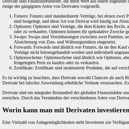
Derivate sind Finanzinstrumente, die ihren Wert aus einem zugrunde
einige der gängigsten Arten von Derivaten vorgestellt.
Futures: Futures sind standardisierte Verträge, bei denen zwei
sind festgelegt, und diese Art von Derivat wird häufig zur Ab
Optionen: Optionen sind Verträge, die dem Käufer das Recht, 
oder zu verkaufen. Optionen können für spekulative Zwecke ge
Swaps: Swaps sind Vereinbarungen zwischen zwei Parteien, um 
Absicherung von Zins- und Währungsrisiken eingesetzt.
Forwards: Forwards sind ähnlich wie Futures, da sie den Kauf 
Verträge nicht börsengehandelt werden und individuell angepa
Optionsscheine: Optionsscheine sind ähnlich wie Optionen, ab
festgelegten Preis zu kaufen oder zu verkaufen.
Zertifikate: Zertifikate sind strukturierte Produkte, die auf v
Es ist wichtig zu beachten, dass Derivate sowohl Chancen als auch R
Derivate bei falscher Anwendung erhebliche Verluste verursachen. Es
Derivate sind ein integraler Bestandteil der globalen Finanzmärkte
erreichen. Durch das Verständnis der verschiedenen Arten von Deriva
Worin kann man mit Derivaten investiere
Eine Vielzahl von Anlagemöglichkeiten steht Investoren zur Verfügung