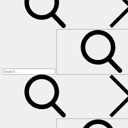
Search
for:
search
Search
for: