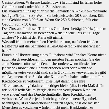
Casino tätigen, Währung kaufen usw.) häufig sind Es fallen hohe
Gebühren und / oder höhere Zinssätze an.
Die Vorauszahlungsgebühr für die Santander All-in-One-Kreditkarte
beträgt 3% (min. £ 3). Wenn Sie beispielsweise 50 € abheben, fällt
eine Gebühr von 3,00 € an. Wenn Sie 250 € abheben, fällt eine
Gebühr von 7,50 € an.
Der Zinssatz für diesen Teil Ihres Guthabens beträgt 29,9% (ab dem
Tag der Transaktion zu berechnen – die übliche “bis zu 56 Tage
zinslose” Nachfrist der Karte gilt nicht).
Was soll ich mit meiner alten Kreditkarte tun, nachdem ich den
Restbetrag auf die Santander All-in-One-Kreditkarte überwiesen
habe?
Durch die Überweisung eines Guthabens wird Ihr altes Konto nicht
automatisch geschlossen. In den meisten Fällen möchten Sie die
alten Konten sofort schließen, insbesondere wenn für sie eine
jährliche / monatliche Gebühr erhoben wird oder wenn Sie
möglicherweise versucht sind, sie in Zukunft zu verwenden. Es gibt
ein Argument, dass Sie das alte Konto offen halten sollten, um Ihre
Kredit-Score zu verbessern. Dies liegt daran, dass Ihre
“Kreditauslastung” dadurch niedriger bleibt (dies ist ein Maß dafür,
wie viel Kredit Sie im Vergleich zu den verfügbaren Krediten
verwenden) und das Durchschnittsalter Ihrer Kreditkonten
verbessert. Wenn Sie jedoch nicht gerade eine neue Hypothek
beantragen, ist es wahrscheinlich fair zu sagen, dass die meisten
Menschen es vorziehen würden, nicht mehr Bankkonten zu