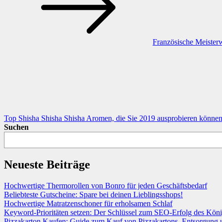
Französische Meister
Top Shisha Shisha Shisha Aromen, die Sie 2019 ausprobieren können
Suchen
Neueste Beiträge
Hochwertige Thermorollen von Bonro für jeden Geschäftsbedarf
Beliebteste Gutscheine: Spare bei deinen Lieblingsshops!
Hochwertige Matratzenschoner für erholsamen Schlaf
Keyword-Prioritäten setzen: Der Schlüssel zum SEO-Erfolg des Köni
Pizzakarton Kaufen: Guide zum Kauf von Pizzakartons, Entsorgung