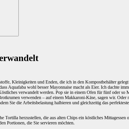
verwandelt
toffe, Kleinigkeiten und Enden, die ich in den Kompostbehälter gelegt
 dass Aquafaba wohl besser Mayonnaise macht als Eier. Ich dachte imme
Köstliches verwandelt werden. Pop sie in einem Ofen für fünf oder so 
 Brotkrumen verwenden – auf einem Makkaroni-Käse, sagen wir. Oder 
em Sie die Arbeitsbelastung halbieren und gleichzeitig das perfekteste
che Tortilla herzustellen, die aus alten Chips ein köstliches Mittagess
den Portionen, die Sie servieren möchten.