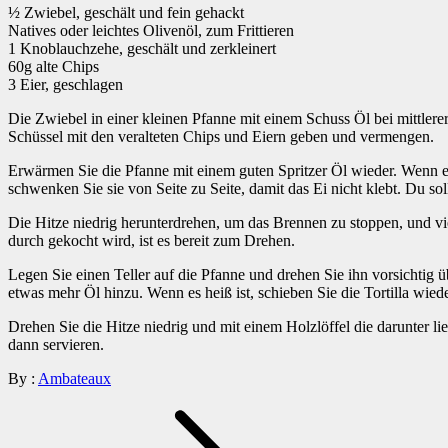
½ Zwiebel, geschält und fein gehackt
Natives oder leichtes Olivenöl, zum Frittieren
1 Knoblauchzehe, geschält und zerkleinert
60g alte Chips
3 Eier, geschlagen
Die Zwiebel in einer kleinen Pfanne mit einem Schuss Öl bei mittler
Schüssel mit den veralteten Chips und Eiern geben und vermengen.
Erwärmen Sie die Pfanne mit einem guten Spritzer Öl wieder. Wenn es 
schwenken Sie sie von Seite zu Seite, damit das Ei nicht klebt. Du so
Die Hitze niedrig herunterdrehen, um das Brennen zu stoppen, und vie
durch gekocht wird, ist es bereit zum Drehen.
Legen Sie einen Teller auf die Pfanne und drehen Sie ihn vorsichtig ü
etwas mehr Öl hinzu. Wenn es heiß ist, schieben Sie die Tortilla wiede
Drehen Sie die Hitze niedrig und mit einem Holzlöffel die darunter li
dann servieren.
By :
Ambateaux
Beitragsnavigation