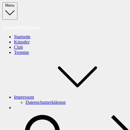
Skip
Menu
to
content
Galeria-Autonomica
Startseite
Künstler
Club
Termine
Impressum
Datenschutzerklärung
search