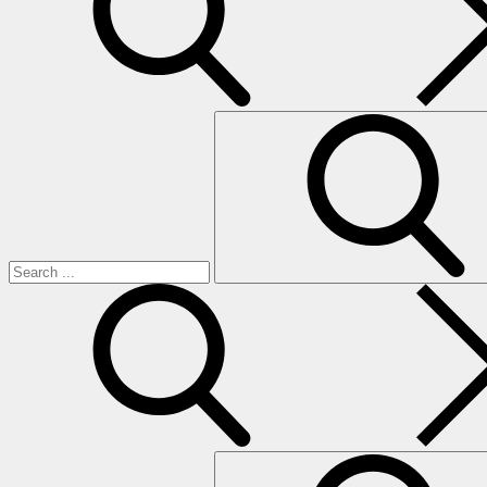
Search
for:
search
Search
for: